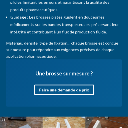
pilules, limitant les erreurs et garantissant la qualité des
produits pharmaceutiques.
Guidage :
Les brosses plates guident en douceur les
médicaments sur les bandes transporteuses, préservant leur
intégrité et contribuant à un flux de production fluide.
Matériau, densité, type de fixation… chaque brosse est conçue
sur mesure pour répondre aux exigences précises de chaque
application pharmaceutique.
Une brosse sur mesure ?
Faire une demande de prix
Brosse plate pour
Brosses plates
Brosses plates
11
10
9
applications
pour le guidage
pour le guidage