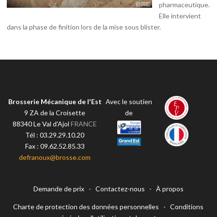
pharmaceutique.
Elle intervient
dans la phase de finition lors de la mise sous blister.
Brosserie Mécanique de l'Est
Avec le soutien
9 ZA de la Croisette
de
88340
Le Val d'Ajol
FRANCE
Tél :
03.29.29.10.20
Fax :
09.62.52.85.33
defranoux@brosse.com
Demande de prix
-
Contactez-nous
-
À propos
Charte de protection des données personnelles
-
Conditions