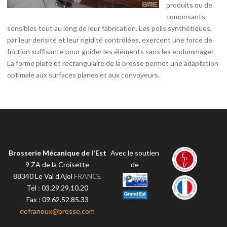
produits ou de
composants
sensibles tout au long de leur fabrication. Les poils synthétiques,
par leur densité et leur rigidité contrôlées, exercent une force de
friction suffisante pour guider les éléments sans les endommager.
La forme plate et rectangulaire de la brosse permet une adaptation
optimale aux surfaces planes et aux convoyeurs.
Brosserie Mécanique de l'Est
Avec le soutien
9 ZA de la Croisette
de
88340
Le Val d'Ajol
FRANCE
Tél :
03.29.29.10.20
Fax :
09.62.52.85.33
defranoux@brosse.com