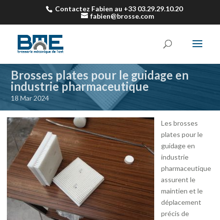
Contactez Fabien au +33 03.29.29.10.20
fabien@brosse.com
Brosses plates pour le guidage en
industrie pharmaceutique
18 Mar 2024
Les brosses
plates pour le
guidage en
industrie
pharmaceutique
assurent le
maintien et le
déplacement
précis de