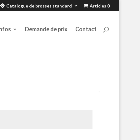
Catalogue de brosses standard
Articles 0
nfos
Demande de prix
Contact
toire
oire