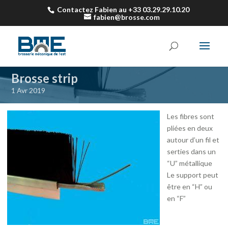
Contactez Fabien au +33 03.29.29.10.20
fabien@brosse.com
Brosse strip
1 Avr 2019
Les fibres sont
pliées en deux
autour d’un fil et
serties dans un
“U” métallique
Le support peut
être en “H” ou
en “F”