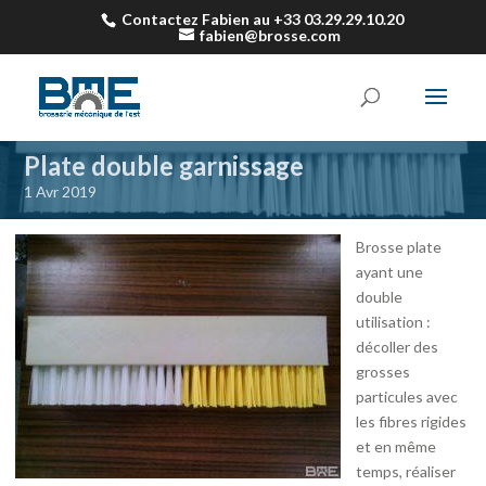
Contactez Fabien au +33 03.29.29.10.20
fabien@brosse.com
Plate double garnissage
1 Avr 2019
Brosse plate
ayant une
double
utilisation :
décoller des
grosses
particules avec
les fibres rigides
et en même
temps, réaliser