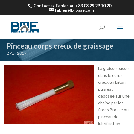
Contactez Fabien au +33 03.29.29.10.20
fabien@brosse.com
Pinceau corps creux de graissage
2 Avr 2019
La graisse passe
dans le corps
creux en laiton
puis est
déposée sur une
chaîne par les
fibres Brosse ou
pinceau de
lubrification