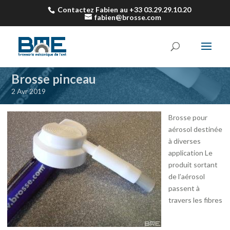
Contactez Fabien au +33 03.29.29.10.20
fabien@brosse.com
Brosse pinceau
2 Avr 2019
Brosse pour
aérosol destinée
à diverses
application Le
produit sortant
de l’aérosol
passent à
travers les fibres