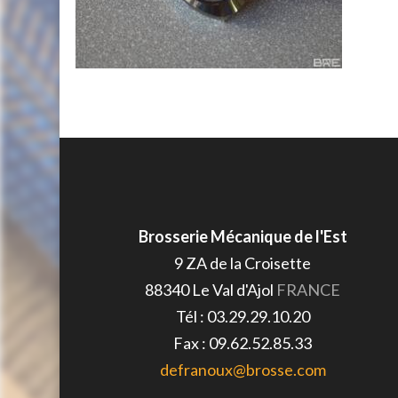
Brosserie Mécanique de l'Est
9 ZA de la Croisette
88340
Le Val d'Ajol
FRANCE
Tél :
03.29.29.10.20
Fax :
09.62.52.85.33
defranoux@brosse.com