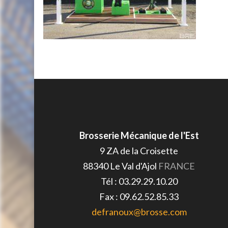
Brosserie Mécanique de l'Est
9 ZA de la Croisette
88340
Le Val d'Ajol
FRANCE
Tél :
03.29.29.10.20
Fax :
09.62.52.85.33
defranoux@brosse.com