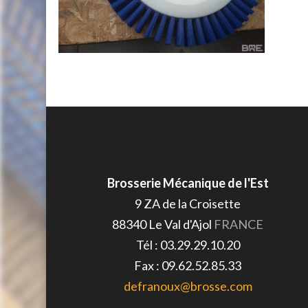
Brosserie Mécanique de l'Est
9 ZA de la Croisette
88340
Le Val d'Ajol
FRANCE
Tél :
03.29.29.10.20
Fax :
09.62.52.85.33
defranoux@brosse.com