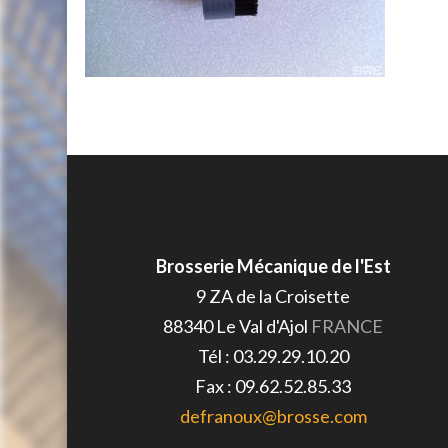
Brosserie Mécanique de l'Est
9 ZA de la Croisette
88340
Le Val d'Ajol
FRANCE
Tél :
03.29.29.10.20
Fax :
09.62.52.85.33
defranoux@brosse.com