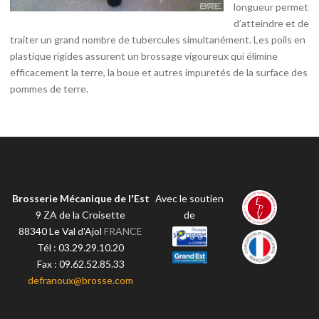
longueur permet
d’atteindre et de
traiter un grand nombre de tubercules simultanément. Les poils en
plastique rigides assurent un brossage vigoureux qui élimine
efficacement la terre, la boue et autres impuretés de la surface des
pommes de terre.
Brosserie Mécanique de l'Est
Avec le soutien
9 ZA de la Croisette
de
88340
Le Val d'Ajol
FRANCE
Tél :
03.29.29.10.20
Fax :
09.62.52.85.33
defranoux@brosse.com